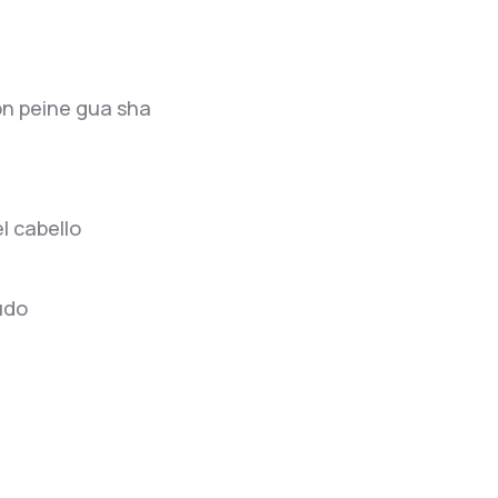
on peine gua sha
l cabello
udo