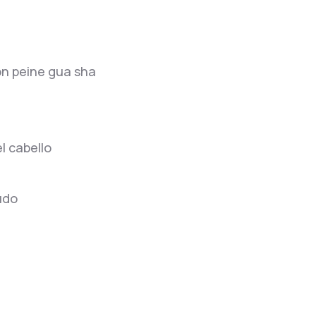
on peine gua sha
l cabello
udo